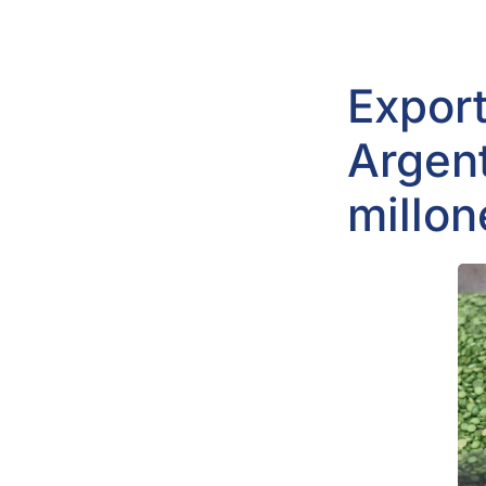
Expor
Argent
millon