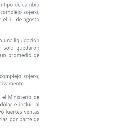
un tipo de cambio
 complejo sojero,
a el 31 de agosto
o una liquidación
 y solo quedaron
on un promedio de
complejo sojero,
ctivamente.
el Ministerio de
ólar e incluir al
vó fuertes ventas
rias por parte de