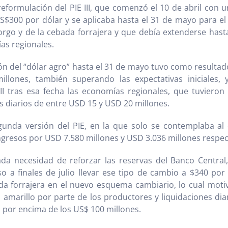
 reformulación del PIE III, que comenzó el 10 de abril con 
RS$300 por dólar y se aplicaba hasta el 31 de mayo para el
sorgo y de la cebada forrajera y que debía extenderse hast
as regionales.
ión del “dólar agro” hasta el 31 de mayo tuvo como resultad
llones, también superando las expectativas iniciales,
 III tras esa fecha las economías regionales, que tuvier
as diarios de entre USD 15 y USD 20 millones.
gunda versión del PIE, en la que solo se contemplaba al 
ingresos por USD 7.580 millones y USD 3.036 millones respe
a necesidad de reforzar las reservas del Banco Central, 
 a finales de julio llevar ese tipo de cambio a $340 por d
da forrajera en el nuevo esquema cambiario, lo cual moti
o amarillo por parte de los productores y liquidaciones dia
 por encima de los US$ 100 millones.