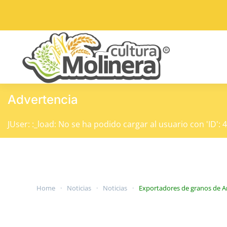
Skip to main content
Advertencia
JUser: :_load: No se ha podido cargar al usuario con 'ID': 
Home
Noticias
Noticias
Exportadores de granos de Ar