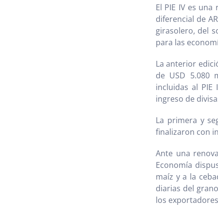
El PIE IV es una
diferencial de A
girasolero, del 
para las economí
La anterior edic
de USD 5.080 mi
incluidas al PIE
ingreso de divis
La primera y se
finalizaron con 
Ante una renovad
Economía dispuso
maíz y a la ceba
diarias del gran
los exportadores