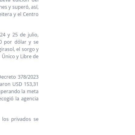
es y superó, así,
itera y el Centro
4 y 25 de julio,
0 por dólar y se
irasol, el sorgo y
o Único y Libre de
Decreto 378/2023
taron USD 153,31
superando la meta
ecogió la agencia
 los privados se