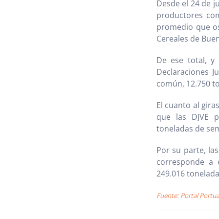
Desde el 24 de ju
productores com
promedio que osc
Cereales de Buen
De ese total, y 
Declaraciones Ju
común, 12.750 ton
El cuanto al gir
que las DJVE p
toneladas de sem
Por su parte, la
corresponde a c
249.016 tonelada
Fuente: Portal Portua