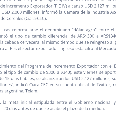
e Incremento Exportador (PIE IV) alcanzó USD 2.127 millon
 USD 2.000 millones, informó la Cámara de la Industria Ace
de Cereales (Ciara-CEC).
 tras reformularse el denominado “dólar agro” entre el 2
tó el tipo de cambio diferencial de ARS$300 a ARS$34
 la cebada cervecera, al mismo tiempo que se reingresó al g
ra al PIE, el sector exportador ingresó esta cifra al Mercad
lecimiento del Programa de Incremento Exportador con el 
 el tipo de cambio de $300 a $340), este viernes se apor
de 15 días hábiles, se alcanzaron los USD 2.127 millones, 
lones”, indicó Ciara-CEC en su cuenta oficial de Twitter, r
as argentina, Télam.
 la meta inicial estipulada entre el Gobierno nacional y
r 20 días antes de que se acabe el plazo de la medida.