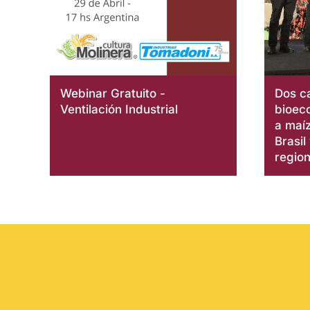
Webinar Gratuito -
Dos c
Ventilación Industrial
bioec
a maíz
Brasil
region