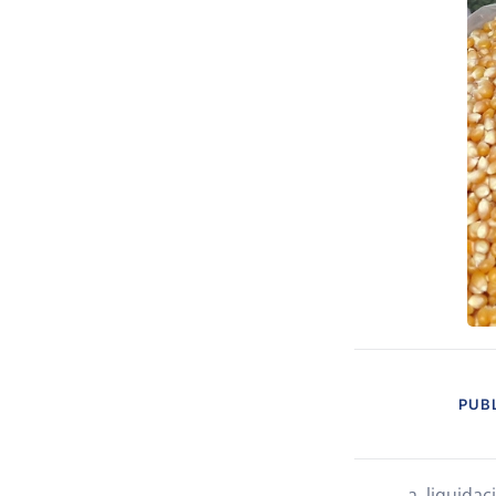
PUBL
a liquida