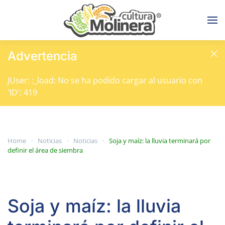
Skip to main content
Advertencia
JUser: :_load: No se ha podido cargar al usuario con
'ID': 419
Home
Noticias
Noticias
Soja y maíz: la lluvia terminará por
definir el área de siembra
Soja y maíz: la lluvia