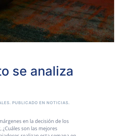
to se analiza
ALES. PUBLICADO EN
NOTICIAS
.
márgenes en la decisión de los
, ¿Cuáles son las mejores
opiadores realizan esta semana en