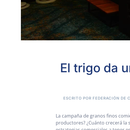
El trigo da 
ESCRITO POR FEDERACIÓN DE 
La campaña de granos finos comie
productores? ¿Cuánto crecerá la 
estrategias comerciales a tener e