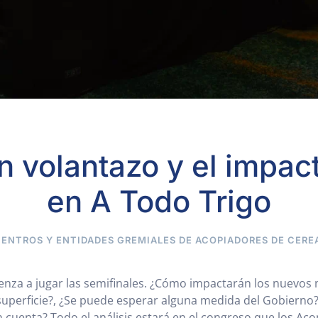
un volantazo y el impac
en A Todo Trigo
CENTROS Y ENTIDADES GREMIALES DE ACOPIADORES DE CERE
nza a jugar las semifinales. ¿Cómo impactarán los nuevos 
superficie?, ¿Se puede esperar alguna medida del Gobierno?
n cuenta? Todo el análisis estará en el congreso que los Ac