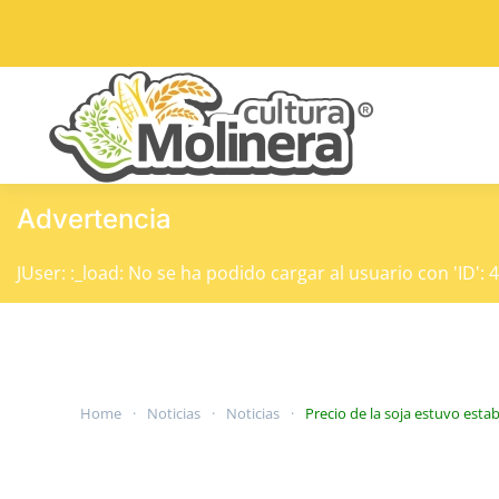
Skip to main content
Advertencia
JUser: :_load: No se ha podido cargar al usuario con 'ID': 
Home
Noticias
Noticias
Precio de la soja estuvo est