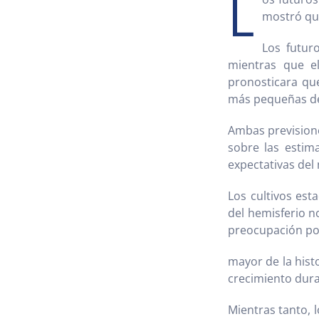
L
mostró que
Los futuro
mientras que e
pronosticara que
más pequeñas de
Ambas prevision
sobre las estim
expectativas del
Los cultivos est
del hemisferio no
preocupación por 
mayor de la histo
crecimiento duran
Mientras tanto, l