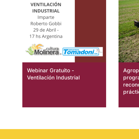
Webinar Gratuito -
Agrope
Ventilación Industrial
progr
recon
práct