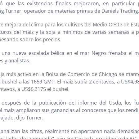
 que las existencias finales mejoraron, en particular
raig Turner, operador de materias primas de Daniels Trading
de mejora del clima para los cultivos del Medio Oeste de Es
uturos del maíz y la soja a mínimos de varias semanas a p
esando sobre los precios.
 una nueva escalada bélica en el mar Negro frenaba el me
 y analistas.
oja más activo en la Bolsa de Comercio de Chicago se mant
 bushel a las 1659 GMT. El maíz subía 2 centavos, a US$4,982
ntavos, a US$6,3175 el bushel.
después de la publicación del informe del Usda, los fu
el maíz ampliaron sus ganancias al conocerse que los rend
bajado, dijo Turner.
analizan las cifras, realmente no aportaron nada demasia
os lados de la moneda", dijo Jim Gerlach, presidente de A/C