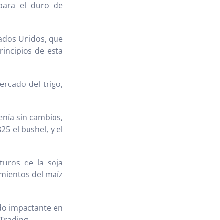
 para el duro de
.
tados Unidos, que
rincipios de esta
rcado del trigo,
enía sin cambios,
5 el bushel, y el
turos de la soja
imientos del maíz
do impactante en
 Trading.