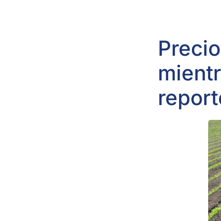
Precio
mientr
repor