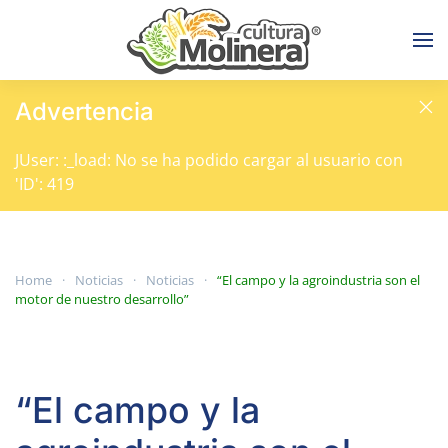
Skip to main content
Advertencia
JUser: :_load: No se ha podido cargar al usuario con
'ID': 419
Home
Noticias
Noticias
“El campo y la agroindustria son el
motor de nuestro desarrollo”
“El campo y la