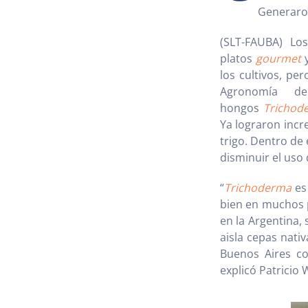
Generaron
(SLT-FAUBA) Lo
platos
gourmet
y
los cultivos, pe
Agronomía d
hongos
Trichod
Ya lograron incr
trigo. Dentro de
disminuir el uso 
“
Trichoderma
es
bien en muchos p
en la Argentina, 
aisla cepas nati
Buenos Aires co
explicó Patricio 