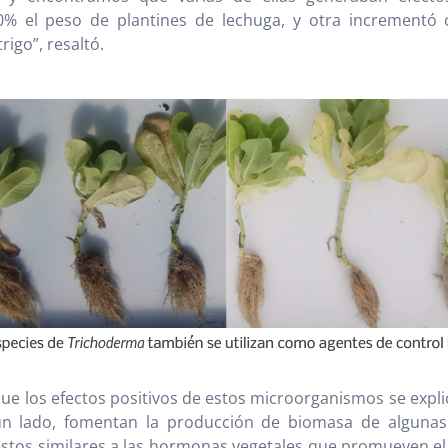
% el peso de plantines de lechuga, y otra incrementó 
rigo”, resaltó.
que los efectos positivos de estos microorganismos se expli
n lado, fomentan la producción de biomasa de algunas
tos similares a las hormonas vegetales que promueven el 