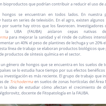
 bioproductos que podrían contribuir a reducir el uso de 
s hongos se encuentran en todos lados. En nuestra pi
 hasta en series de televisión. En el agro, existen algunos
ro por suerte hay otros que los favorecen. Investigadores 
e la UBA (FAUBA) aislaron cepas nativas d
erma
para mejorar la sanidad y el rinde de cultivos intensi
ementar un 40% el peso de plantines de lechuga y un 20% e
 esta línea de trabajo se elaboran productos biológicos que
de productos de síntesis química en el sector.
 un género de hongos que se encuentra en los suelos de to
aíses se lo estudia hace tiempo por sus efectos benéficos p
su investigación es más reciente. El grupo de trabajo que i
vas de
Trichoderma
en suelos de zonas hortícolas del Área
n la idea de estudiar cómo afectan el crecimiento de div
Wigdorovitz, docente de Fitopatología en la FAUBA.