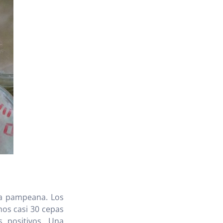
na pampeana. Los
mos casi 30 cepas
 positivos. Una