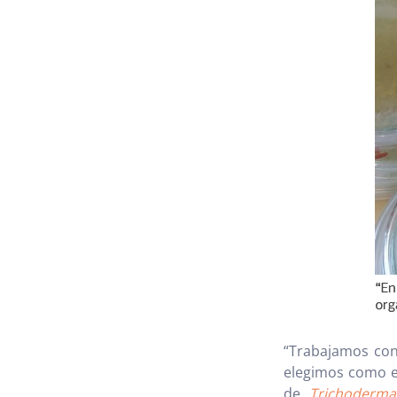
“Trabajamos con 
elegimos como ej
de
Trichoderma