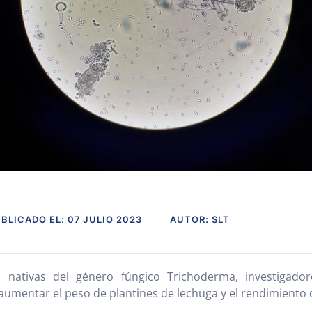
BLICADO EL: 07 JULIO 2023
AUTOR: SLT
 nativas del género fúngico Trichoderma, investigado
aumentar el peso de plantines de lechuga y el rendimiento d