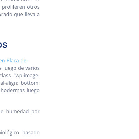
 proliferen otros
orado que lleva a
os
en-Placa-de-
s luego de varios
 class="wp-image-
al-align: bottom;
richodermas luego
s de humedad por
iológico basado