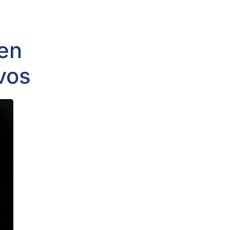
 en
ivos