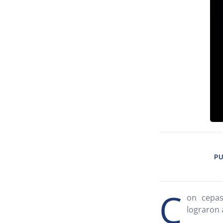
PU
C
on cepas
lograron 