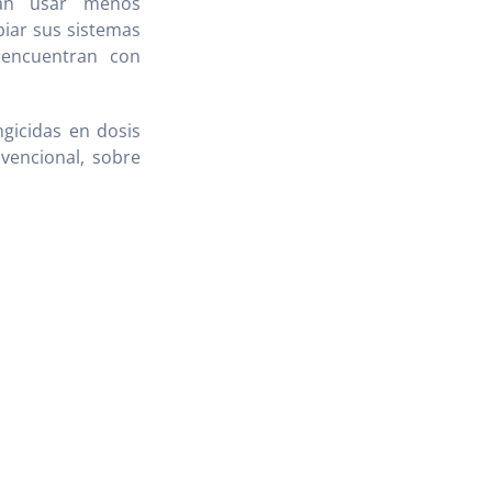
an usar menos
iar sus sistemas
 encuentran con
gicidas en dosis
nvencional, sobre