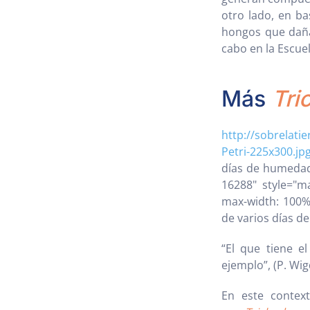
otro lado, en ba
hongos que dañan
cabo en la Escue
Más
Tri
http://sobrelati
Petri-225x300.jp
días de humedad 
16288" style="ma
max-width: 100%;
de varios días d
“El que tiene e
ejemplo”, (P. Wig
En este contex