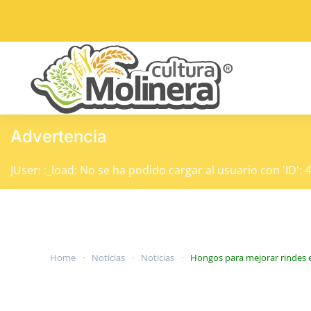
Skip to main content
Advertencia
JUser: :_load: No se ha podido cargar al usuario con 'ID': 
Home
Noticias
Noticias
Hongos para mejorar rindes e