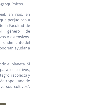
agroquímicos.
el, en ríos, en
 que perjudican a
de la Facultad de
el género de
vos y extensivos.
l rendimiento del
 podrían ayudar a
do el planeta. Si
ara los cultivos,
ntegro recolecta y
 Metropolitana de
ersos cultivos”,