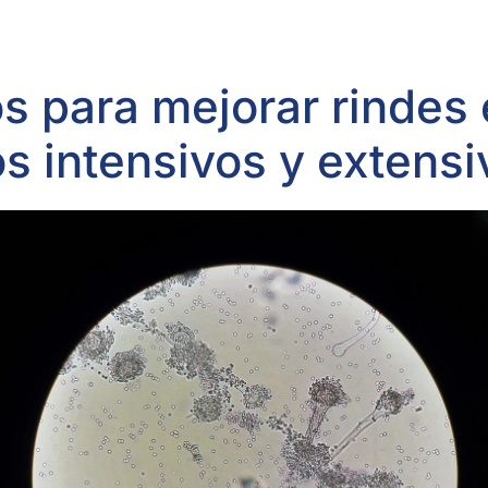
s para mejorar rindes
os intensivos y extens