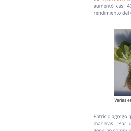
aumentó casi 40
rendimiento del t
Patricio agregó 
maneras. “Por u
generan compues