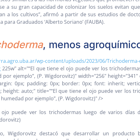
se a su gran capacidad de colonizar los suelos evitan que
 a los cultivos”, afirmó a partir de sus estudios de doct
la para Graduados ‘Alberto Soriano’ (FAUBA).
choderma
, menos agroquímic
erra.agro.uba.ar/wp-content/uploads/2023/06/Trichoderma-
g
225w" alt="“El que tiene el ojo puede ver los trichoderma
por ejemplo”, (P. Wigdorovitz)" width="256" height="341"
rgin: 0px; padding: 0px; border: 0px; font: inherit; vertic
 height: auto;" title="“El que tiene el ojo puede ver los t
e humedad por ejemplo”, (P. Wigdorovitz)" />
l ojo puede ver los trichodermas luego de varios día
dorovitz)
to, Wigdorovitz destacó que desarrollar un producto b