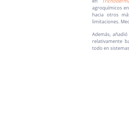
en
Trichoderm
agroquímicos en
hacia otros má
limitaciones. Me
Además, añadió 
relativamente ba
todo en sistemas 