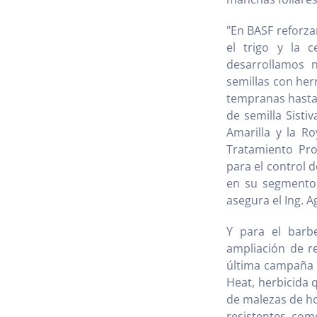
"En BASF reforz
el trigo y la 
desarrollamos n
semillas con her
tempranas hasta 
de semilla Sisti
Amarilla y la R
Tratamiento Pro
para el control 
en su segmento 
asegura el Ing. A
Y para el barb
ampliación de re
última campaña 
Heat, herbicida 
de malezas de h
resistentes com