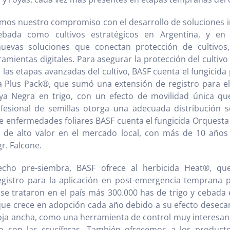
amos nuestro compromiso con el desarrollo de soluciones 
cebada como cultivos estratégicos en Argentina, y en
uevas soluciones que conectan protección de cultivos
ramientas digitales. Para asegurar la protección del cultivo
las etapas avanzadas del cultivo, BASF cuenta el fungicida
va Plus Pack®, que sumó una extensión de registro para e
oya Negra en trigo, con un efecto de movilidad única qu
fesional de semillas otorga una adecuada distribución so
de enfermedades foliares BASF cuenta el fungicida Orquesta 
de alto valor en el mercado local, con más de 10 años
gr. Falcone.
echo pre-siembra, BASF ofrece al herbicida Heat®, qu
gistro para la aplicación en post-emergencia temprana pa
se trataron en el país más 300.000 has de trigo y cebada
que crece en adopción cada año debido a su efecto desecan
oja ancha, como una herramienta de control muy interesan
o son las crucíferas. También ofrecemos a los producto