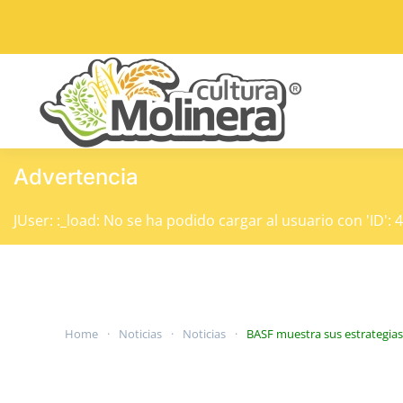
Skip to main content
Advertencia
JUser: :_load: No se ha podido cargar al usuario con 'ID': 
Home
Noticias
Noticias
BASF muestra sus estrategias