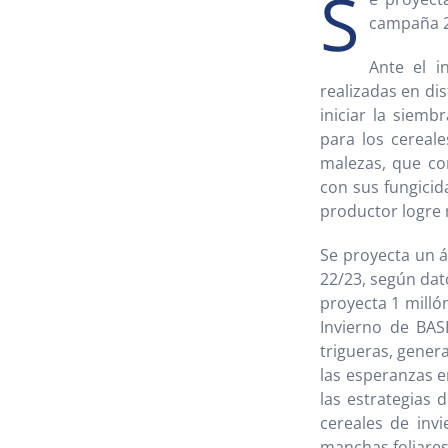
S
campaña 22
Ante el i
realizadas en di
iniciar la siem
para los cereale
malezas, que con
con sus fungicida
productor logre 
Se proyecta un á
22/23, según dat
proyecta 1 milló
Invierno de BAS
trigueras, gener
las esperanzas e
las estrategias 
cereales de inv
manchas foliares