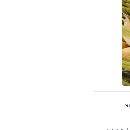
PU
e proyect