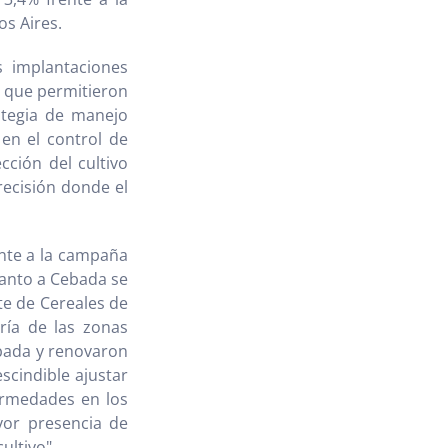
os Aires.
s implantaciones
s que permitieron
ategia de manejo
 en el control de
cción del cultivo
precisión donde el
ente a la campaña
uanto a Cebada se
te de Cereales de
ría de las zonas
ebada y renovaron
scindible ajustar
fermedades en los
yor presencia de
ultivo".