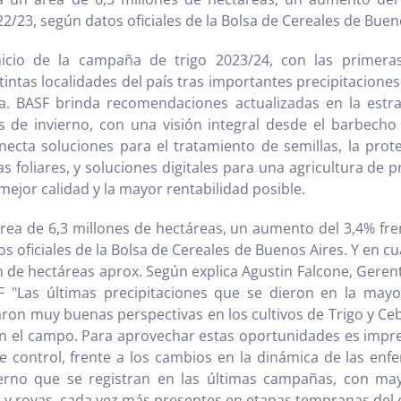
/23, según datos oficiales de la Bolsa de Cereales de Buen
nicio de la campaña de trigo 2023/24, con las primera
stintas localidades del país tras importantes precipitacione
bra. BASF brinda recomendaciones actualizadas en la estr
s de invierno, con una visión integral desde el barbecho
ecta soluciones para el tratamiento de semillas, la prote
s foliares, y soluciones digitales para una agricultura de 
mejor calidad y la mayor rentabilidad posible.
rea de 6,3 millones de hectáreas, un aumento del 3,4% fr
os oficiales de la Bolsa de Cereales de Buenos Aires. Y en c
n de hectáreas aprox. Según explica Agustin Falcone, Geren
F "Las últimas precipitaciones que se dieron en la mayo
aron muy buenas perspectivas en los cultivos de Trigo y C
n el campo. Para aprovechar estas oportunidades es impre
de control, frente a los cambios en la dinámica de las en
ierno que se registran en las últimas campañas, con ma
 y royas, cada vez más presentes en etapas tempranas del c