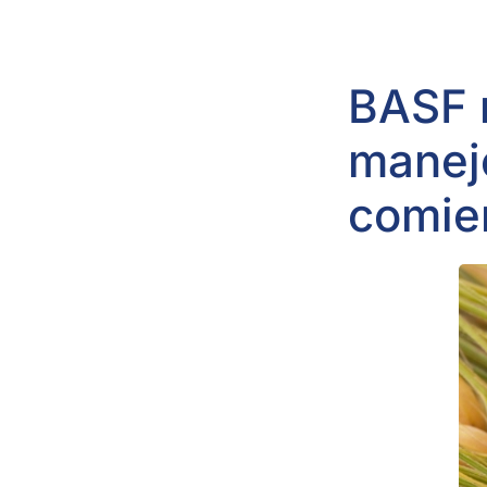
BASF 
manejo
comie