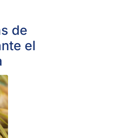
as de
nte el
a