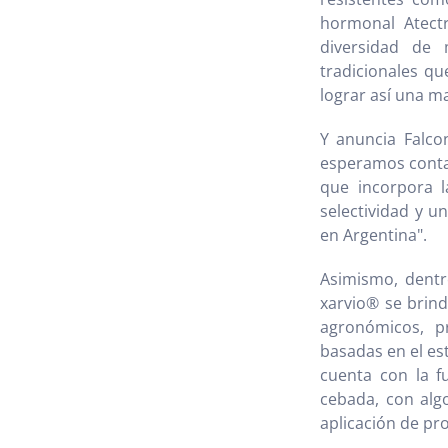
hormonal Atect
diversidad de 
tradicionales qu
lograr así una ma
Y anuncia Falco
esperamos contar
que incorpora 
selectividad y u
en Argentina".
Asimismo, dentro
xarvio® se brin
agronómicos, pr
basadas en el est
cuenta con la f
cebada, con al
aplicación de pr