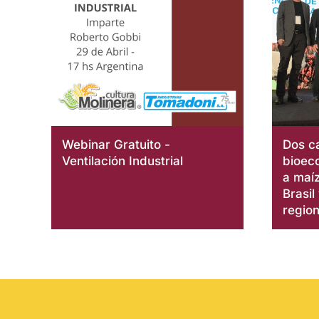
Webinar Gratuito -
Dos c
Ventilación Industrial
bioec
a maíz
Brasil
region