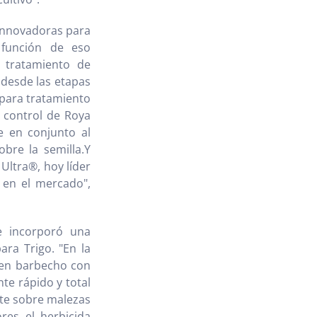
innovadoras para
 función de eso
, tratamiento de
 desde las etapas
 para tratamiento
l control de Roya
e en conjunto al
bre la semilla.Y
Ultra®, hoy líder
 en el mercado",
e incorporó una
ra Trigo. "En la
 en barbecho con
te rápido y total
te sobre malezas
res el herbicida