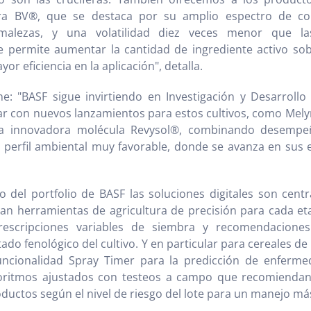
ra BV®, que se destaca por su amplio espectro de co
malezas, y una volatilidad diez veces menor que la
e permite aumentar la cantidad de ingrediente activo sob
yor eficiencia en la aplicación", detalla.
ne: "BASF sigue invirtiendo en Investigación y Desarroll
 con nuevos lanzamientos para estos cultivos, como Melyr
la innovadora molécula Revysol®, combinando desempe
n perfil ambiental muy favorable, donde se avanza en sus
 del portfolio de BASF las soluciones digitales son centr
dan herramientas de agricultura de precisión para cada e
escripciones variables de siembra y recomendaciones 
ado fenológico del cultivo. Y en particular para cereales de
uncionalidad Spray Timer para la predicción de enferme
goritmos ajustados con testeos a campo que recomienda
oductos según el nivel de riesgo del lote para un manejo má