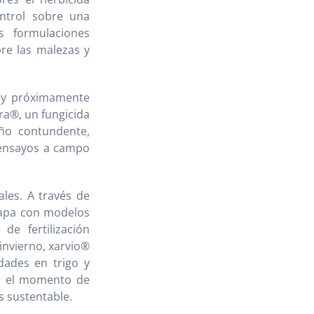
ntrol sobre una
s formulaciones
re las malezas y
o y próximamente
a®, un fungicida
ño contundente,
 ensayos a campo
ales. A través de
tapa con modelos
de fertilización
 invierno, xarvio®
dades en trigo y
n el momento de
s sustentable.