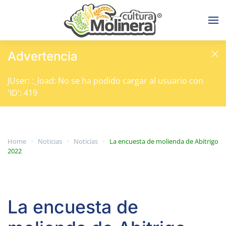
Skip to main content
Advertencia
JUser: :_load: No se ha podido cargar al usuario con
'ID': 419
Home
Noticias
Noticias
La encuesta de molienda de Abitrigo
2022
La encuesta de